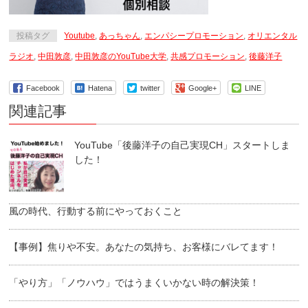
投稿タグ
Youtube
,
あっちゃん
,
エンパシープロモーション
,
オリエンタル
ラジオ
,
中田敦彦
,
中田敦彦のYouTube大学
,
共感プロモーション
,
後藤洋子
Facebook
Hatena
twitter
Google+
LINE
関連記事
YouTube「後藤洋子の自己実現CH」スタートしま
した！
風の時代、行動する前にやっておくこと
【事例】焦りや不安。あなたの気持ち、お客様にバレてます！
「やり方」「ノウハウ」ではうまくいかない時の解決策！