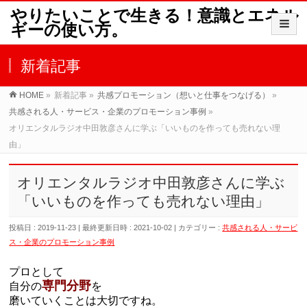
やりたいことで生きる！意識とエネル
ギーの使い方。
新着記事
HOME
»
新着記事
»
共感プロモーション（想いと仕事をつなげる）
»
共感される人・サービス・企業のプロモーション事例
»
オリエンタルラジオ中田敦彦さんに学ぶ「いいものを作っても売れない理
由」
オリエンタルラジオ中田敦彦さんに学ぶ
「いいものを作っても売れない理由」
投稿日 : 2019-11-23
最終更新日時 : 2021-10-02
カテゴリー :
共感される人・サービ
ス・企業のプロモーション事例
プロとして
専門分野
自分の
を
磨いていくことは大切ですね。